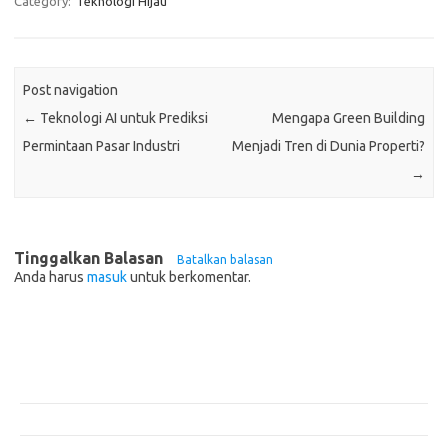
Category:
Teknologi Hijau
Post navigation
←
Teknologi AI untuk Prediksi
Mengapa Green Building
Permintaan Pasar Industri
Menjadi Tren di Dunia Properti?
→
Tinggalkan Balasan
Batalkan balasan
Anda harus
masuk
untuk berkomentar.
Pos-pos Terbaru
Teknologi Hijau untuk Solusi Pengelolaan Air Bersih di Daerah
Terpencil
Manfaat Efisiensi Energi untuk Lingkungan dan Kesejahteraan Sosial